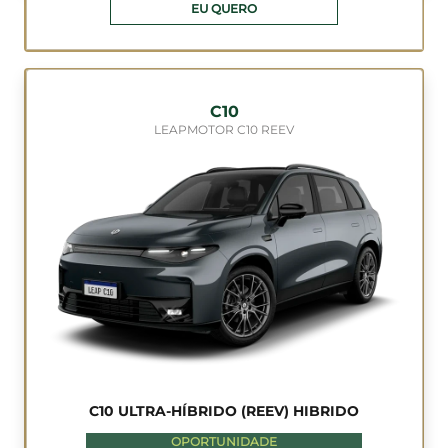
C10
LEAPMOTOR C10 BEV
C10 ELÉTRICO (BEV) ELETRICO
OPORTUNIDADE
TAXISTAS