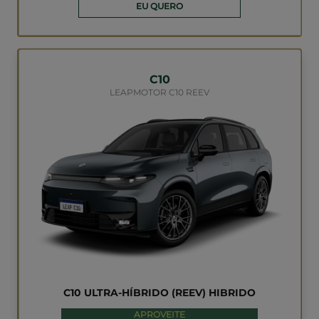
C10
LEAPMOTOR C10 BEV
C10 ELÉTRICO (BEV) ELETRICO
OPORTUNIDADE
TAXISTAS