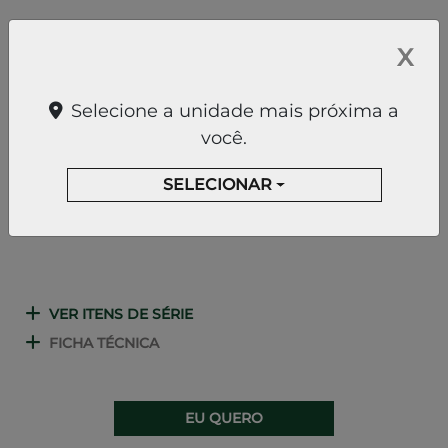
ACELERAçãO 0-100 KM/H
TORQUE (KGFM)
X
7,5
32,6
Selecione a unidade mais próxima a
você.
BATERIA - KWH
POTêNCIA (CV)
SELECIONAR
28,4
215
VER ITENS DE SÉRIE
FICHA TÉCNICA
EU QUERO