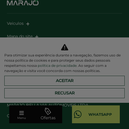
Veículos
Mapa do site
Política de privacidade
Para otimizar sua experiência durante a navegação, fazemos uso de
nossa política de cookies e para proteger seus dados pessoais
respeitamos nossa
política de privacidade
. Ao seguir com a
navegação e visita você concorda com nossas políticas.
ACEITAR
Desacelere. Seu bem maior é a vida.
RECUSAR
MARAJO BELLA VIA AUTOMOVEIS LTDA
CNPJ: 86.986.296/0014-00
Ofertas
Menu